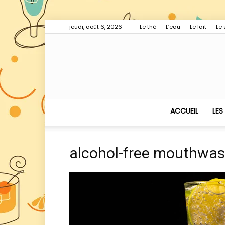
jeudi, août 6, 2026
Le thé
L’eau
Le lait
Le 
ACCUEIL
LES
alcohol-free mouthwa