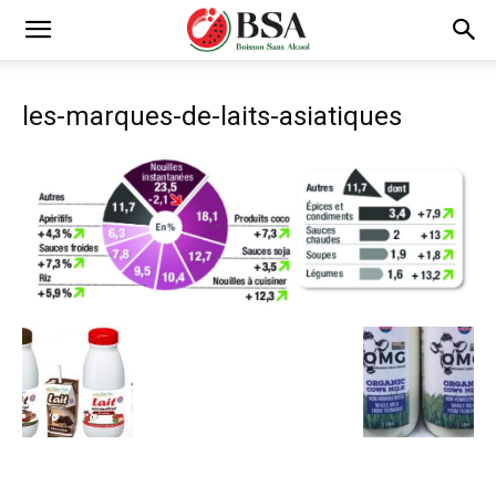
les-marques-de-laits-asiatiques