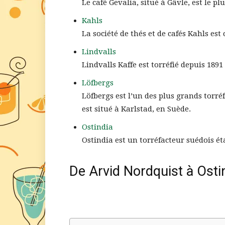
Le café Gevalia, situé à Gävle, est le p
Kahls
La société de thés et de cafés Kahls est
Lindvalls
Lindvalls Kaffe est torréfié depuis 1891
Löfbergs
Löfbergs est l’un des plus grands torréf
est situé à Karlstad, en Suède.
Ostindia
Ostindia est un torréfacteur suédois ét
De Arvid Nordquist à Ostin