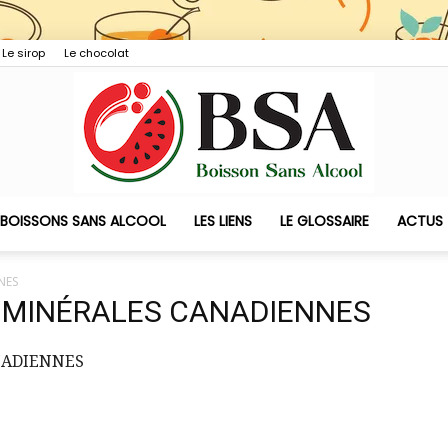
Le sirop
Le chocolat
 BOISSONS SANS ALCOOL
LES LIENS
LE GLOSSAIRE
ACTUS
Boisson
NES
 MINÉRALES CANADIENNES
NADIENNES
Sans