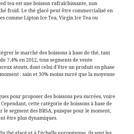
iced tea est une boisson rafraîchissante, non
thé froid. Le thé glacé peut être commercialisé en
ues comme Lipton Ice Tea, Virgin Ice Tea ou
Alcool
grer le marché des boissons à base de thé, tant
 de 7,4% en 2012, tous segments de vente
reux atouts, dont celui d’être un produit en phase
 moment : sain et 30% moins sucré que la moyenne
rques pour proposer des boissons peu sucrées, voire
. Cependant, cette catégorie de boissons à base de
 sur le segment des BRSA, puisque pour le moment,
èrent être plus dynamiques.
u thé glacé et à l’échelle européenne, ils sont les