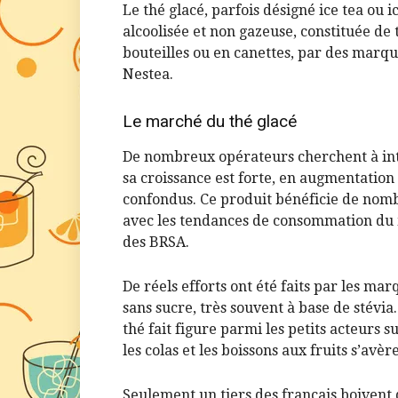
Le thé glacé, parfois désigné ice tea ou 
alcoolisée et non gazeuse, constituée de 
bouteilles ou en canettes, par des marq
Nestea.
Le marché du thé glacé
De nombreux opérateurs cherchent à inté
sa croissance est forte, en augmentation
confondus. Ce produit bénéficie de nomb
avec les tendances de consommation du
des BRSA.
De réels efforts ont été faits par les ma
sans sucre, très souvent à base de stévia
thé fait figure parmi les petits acteurs
les colas et les boissons aux fruits s’av
Seulement un tiers des français boivent d