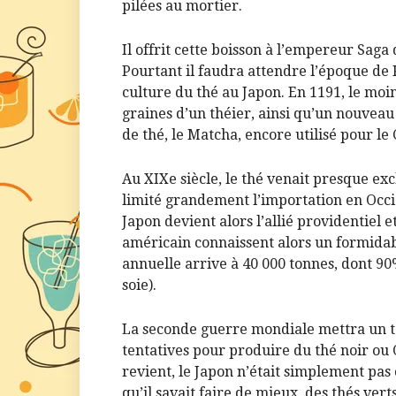
pilées au mortier.
Il offrit cette boisson à l’empereur Saga
Pourtant il faudra attendre l’époque d
culture du thé au Japon. En 1191, le moi
graines d’un théier, ainsi qu’un nouvea
de thé, le Matcha, encore utilisé pour l
Au XIXe siècle, le thé venait presque ex
limité grandement l’importation en Occid
Japon devient alors l’allié providentiel
américain connaissent alors un formidab
annuelle arrive à 40 000 tonnes, dont 90
soie).
La seconde guerre mondiale mettra un te
tentatives pour produire du thé noir ou 
revient, le Japon n’était simplement pas
qu’il savait faire de mieux, des thés ver