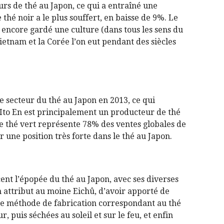
rs de thé au Japon, ce qui a entraîné une
thé noir a le plus souffert, en baisse de 9%. Le
a encore gardé une culture (dans tous les sens du
Alcool
etnam et la Corée l’on eut pendant des siècles
le secteur du thé au Japon en 2013, ce qui
 Ito En est principalement un producteur de thé
 Le thé vert représente 78% des ventes globales de
r une position très forte dans le thé au Japon.
acent l’épopée du thé au Japon, avec ses diverses
n attribut au moine Eichû, d’avoir apporté de
une méthode de fabrication correspondant au thé
r, puis séchées au soleil et sur le feu, et enfin