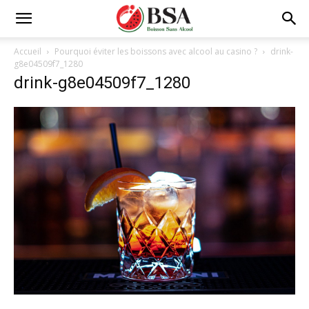
Accueil
Pourquoi éviter les boissons avec alcool au casino ?
drink-
g8e04509f7_1280
drink-g8e04509f7_1280