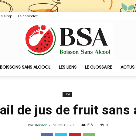
Le sirop
Le chocolat
 BOISSONS SANS ALCOOL
LES LIENS
LE GLOSSAIRE
ACTUS
Boisson
Blog
ail de jus de fruit sans 
Sans
216
Par
Boisson
-
2026-01-23
0