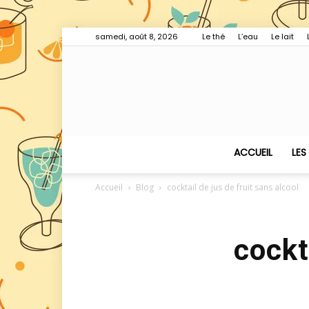
samedi, août 8, 2026
Le thé
L’eau
Le lait
ACCUEIL
LES
Accueil
Blog
cocktail de jus de fruit sans alcool
cockt