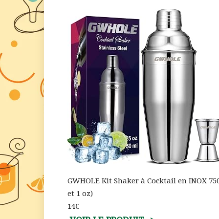
GWHOLE Kit Shaker à Cocktail en INOX 750m
et 1 oz)
14€