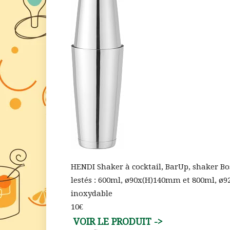
HENDI Shaker à cocktail, BarUp, shaker Bos
lestés : 600ml, ø90x(H)140mm et 800ml, ø9
inoxydable
10€