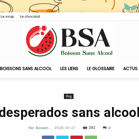
Le sirop
Le chocolat
 BOISSONS SANS ALCOOL
LES LIENS
LE GLOSSAIRE
ACTUS
Boisson
Blog
desperados sans alcoo
Sans
292
Par
Boisson
-
2026-01-27
0