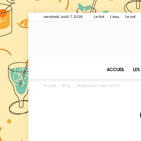
vendredi, août 7, 2026
Le thé
L’eau
Le lait
ACCUEIL
LES
Accueil
Blog
desperados sans alcool