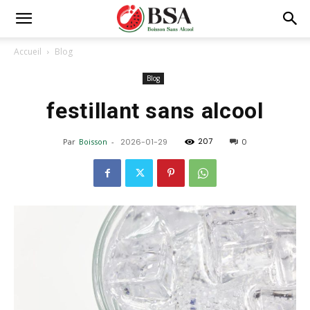
Accueil
Blog
Blog
festillant sans alcool
207
Par
Boisson
-
2026-01-29
0